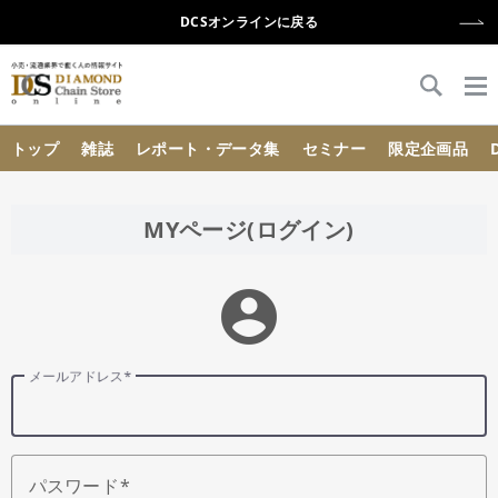
DCSオンラインに戻る
{{ BaseInfo.shop_name }}
トップ
雑誌
レポート・データ集
セミナー
限定企画品
MYページ(ログイン)
account_circle
メールアドレス
パスワード