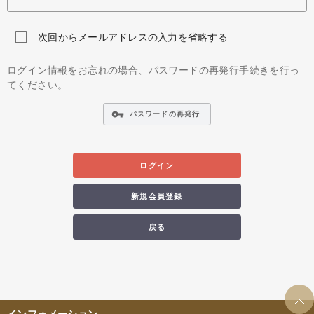
次回からメールアドレスの入力を省略する
ログイン情報をお忘れの場合、パスワードの再発行手続きを行っ
てください。
vpn_key
パスワードの再発行
ログイン
新規会員登録
戻る
インフォメーション