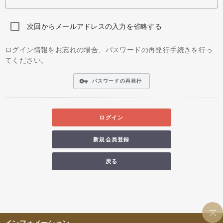
次回からメールアドレスの入力を省略する
ログイン情報をお忘れの場合、パスワードの再発行手続きを行っ
てください。
vpn_key
パスワードの再発行
ログイン
新規会員登録
戻る
インフォメーション