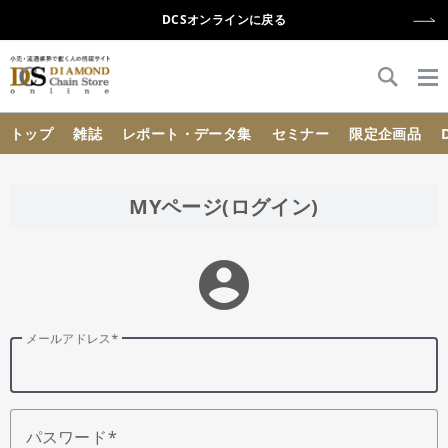
DCSオンラインに戻る
{{ BaseInfo.shop_name }}
トップ
雑誌
レポート・データ集
セミナー
限定企画品
MYページ(ログイン)
account_circle
メールアドレス
パスワード