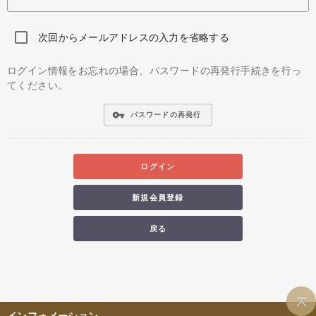
次回からメールアドレスの入力を省略する
ログイン情報をお忘れの場合、パスワードの再発行手続きを行っ
てください。
vpn_key
パスワードの再発行
ログイン
新規会員登録
戻る
インフォメーション