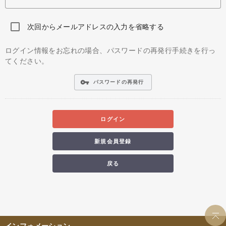
次回からメールアドレスの入力を省略する
ログイン情報をお忘れの場合、パスワードの再発行手続きを行っ
てください。
vpn_key
パスワードの再発行
ログイン
新規会員登録
戻る
インフォメーション