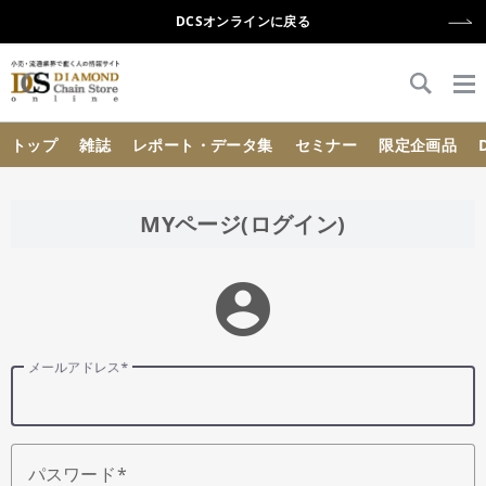
DCSオンラインに戻る
{{ BaseInfo.shop_name }}
トップ
雑誌
レポート・データ集
セミナー
限定企画品
MYページ(ログイン)
account_circle
メールアドレス
パスワード