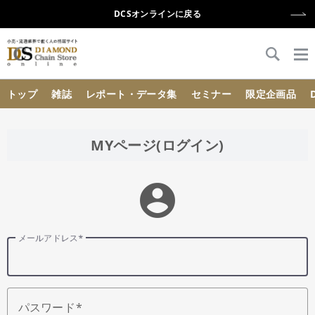
DCSオンラインに戻る
{{ BaseInfo.shop_name }}
トップ
雑誌
レポート・データ集
セミナー
限定企画品
MYページ(ログイン)
account_circle
メールアドレス
パスワード