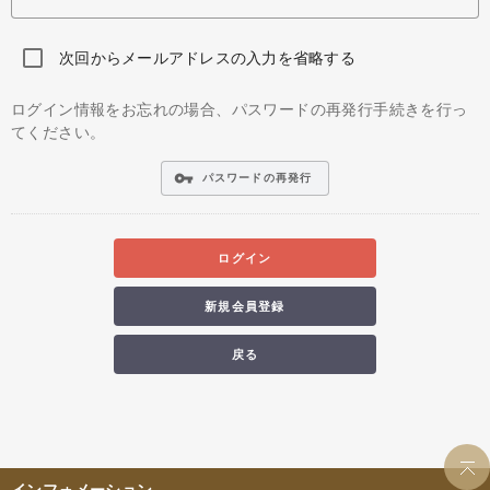
次回からメールアドレスの入力を省略する
ログイン情報をお忘れの場合、パスワードの再発行手続きを行っ
てください。
vpn_key
パスワードの再発行
ログイン
新規会員登録
戻る
インフォメーション