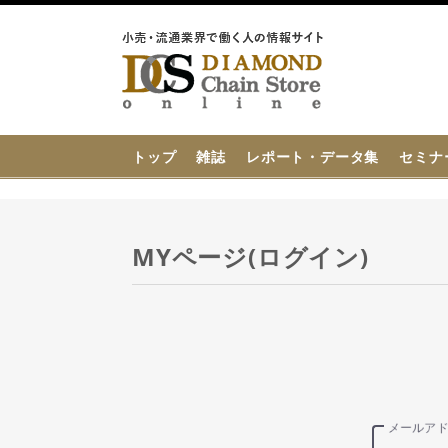
{{ BaseInfo.shop_name }}
トップ
雑誌
レポート・データ集
セミナ
MYページ(ログイン)
メールア