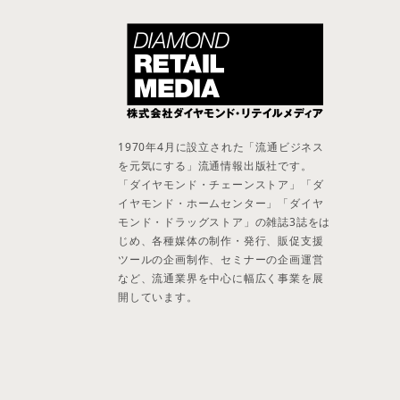
1970年4月に設立された「流通ビジネス
を元気にする」流通情報出版社です。
「ダイヤモンド・チェーンストア」「ダ
イヤモンド・ホームセンター」「ダイヤ
モンド・ドラッグストア」の雑誌3誌をは
じめ、各種媒体の制作・発行、販促支援
ツールの企画制作、セミナーの企画運営
など、流通業界を中心に幅広く事業を展
開しています。