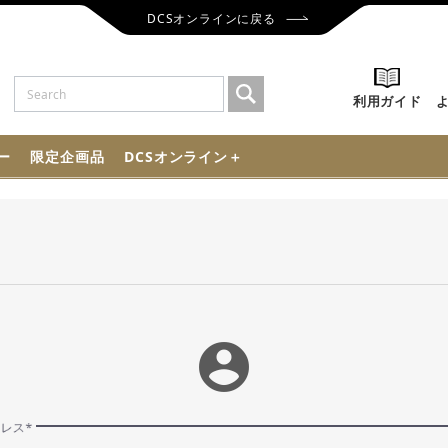
DCSオンラインに戻る
利用ガイド
ー
限定企画品
DCSオンライン＋
account_circle
ドレス