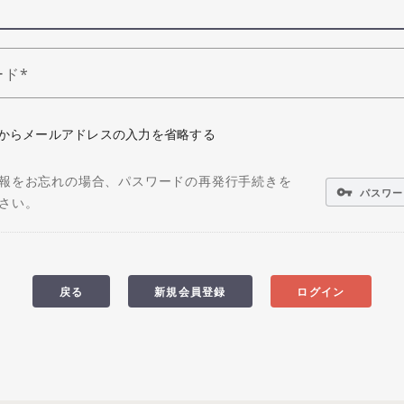
ード
からメールアドレスの入力を省略する
報をお忘れの場合、パスワードの再発行手続きを
vpn_key
パスワー
さい。
戻る
新規会員登録
ログイン