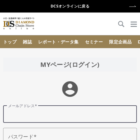
DCSオンラインに戻る
{{ BaseInfo.shop_name }}
トップ
雑誌
レポート・データ集
セミナー
限定企画品
MYページ(ログイン)
account_circle
メールアドレス
パスワード