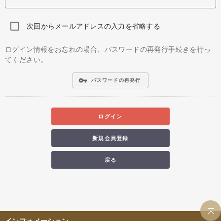
次回からメールアドレスの入力を省略する
ログイン情報をお忘れの場合、パスワードの再発行手続きを行っ
てください。
vpn_key
パスワードの再発行
ログイン
新規会員登録
戻る
インフォメーション