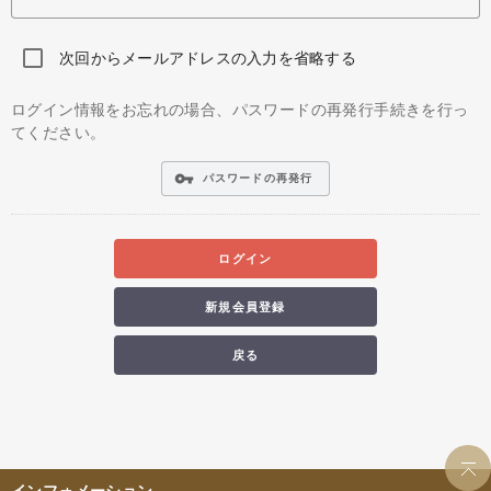
次回からメールアドレスの入力を省略する
ログイン情報をお忘れの場合、パスワードの再発行手続きを行っ
てください。
vpn_key
パスワードの再発行
ログイン
新規会員登録
戻る
インフォメーション