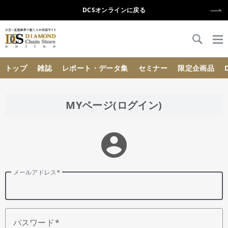
DCSオンラインに戻る
{{ BaseInfo.shop_name }}
トップ
雑誌
レポート・データ集
セミナー
限定企画品
MYページ(ログイン)
account_circle
メールアドレス
パスワード