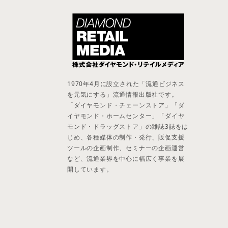
1970年4月に設立された「流通ビジネス
を元気にする」流通情報出版社です。
「ダイヤモンド・チェーンストア」「ダ
イヤモンド・ホームセンター」「ダイヤ
モンド・ドラッグストア」の雑誌3誌をは
じめ、各種媒体の制作・発行、販促支援
ツールの企画制作、セミナーの企画運営
など、流通業界を中心に幅広く事業を展
開しています。