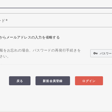
ード
からメールアドレスの入力を省略する
報をお忘れの場合、パスワードの再発行手続きを
vpn_key
パスワー
さい。
戻る
新規会員登録
ログイン