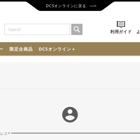
DCSオンラインに戻る
利用ガイド
ー
限定企画品
DCSオンライン＋
account_circle
ドレス