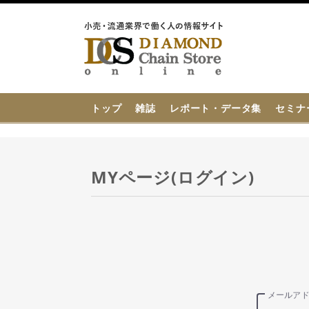
{{ BaseInfo.shop_name }}
トップ
雑誌
レポート・データ集
セミナ
MYページ(ログイン)
メールア