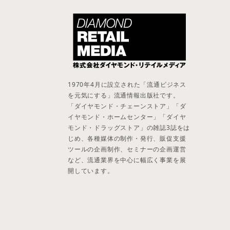
1970年4月に設立された「流通ビジネス
を元気にする」流通情報出版社です。
「ダイヤモンド・チェーンストア」「ダ
イヤモンド・ホームセンター」「ダイヤ
モンド・ドラッグストア」の雑誌3誌をは
じめ、各種媒体の制作・発行、販促支援
ツールの企画制作、セミナーの企画運営
など、流通業界を中心に幅広く事業を展
開しています。