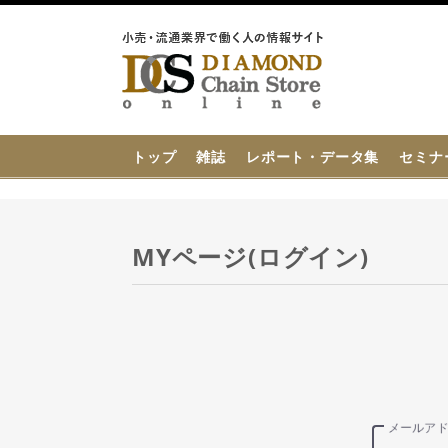
{{ BaseInfo.shop_name }}
トップ
雑誌
レポート・データ集
セミナ
MYページ(ログイン)
メールア