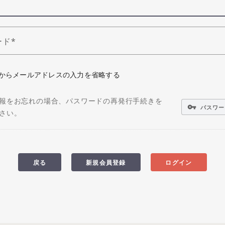
ード
からメールアドレスの入力を省略する
報をお忘れの場合、パスワードの再発行手続きを
vpn_key
パスワー
さい。
戻る
新規会員登録
ログイン