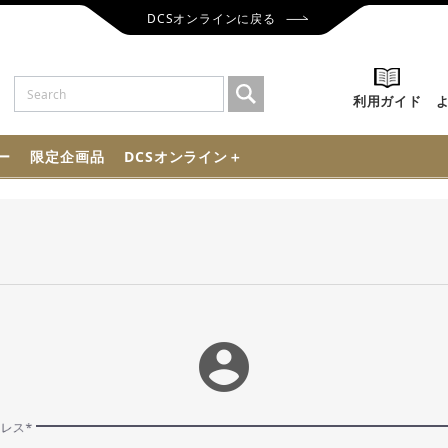
DCSオンラインに戻る
利用ガイド
ー
限定企画品
DCSオンライン＋
account_circle
ドレス