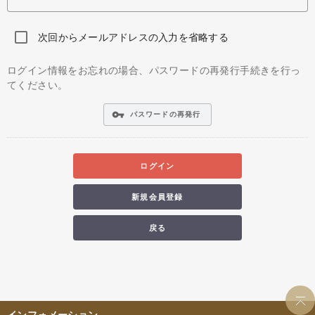
次回からメールアドレスの入力を省略する
ログイン情報をお忘れの場合、パスワードの再発行手続きを行っ
てください。
vpn_key
パスワードの再発行
ログイン
新規会員登録
戻る
インフォメーション