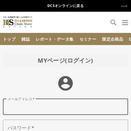
DCSオンラインに戻る
{{ BaseInfo.shop_name }}
トップ
雑誌
レポート・データ集
セミナー
限定企画品
MYページ(ログイン)
account_circle
メールアドレス
パスワード