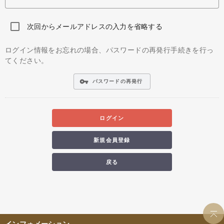
次回からメールアドレスの入力を省略する
ログイン情報をお忘れの場合、パスワードの再発行手続きを行っ
てください。
vpn_key
パスワードの再発行
ログイン
新規会員登録
戻る
インフォメーション