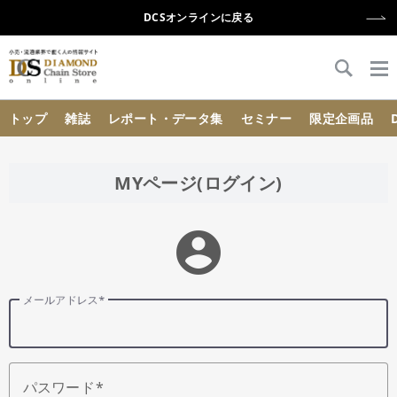
DCSオンラインに戻る
{{ BaseInfo.shop_name }}
トップ
雑誌
レポート・データ集
セミナー
限定企画品
MYページ(ログイン)
account_circle
メールアドレス
パスワード