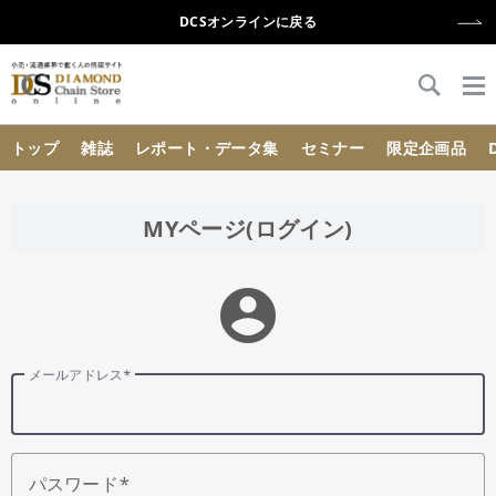
DCSオンラインに戻る
{{ BaseInfo.shop_name }}
トップ
雑誌
レポート・データ集
セミナー
限定企画品
MYページ(ログイン)
account_circle
メールアドレス
パスワード