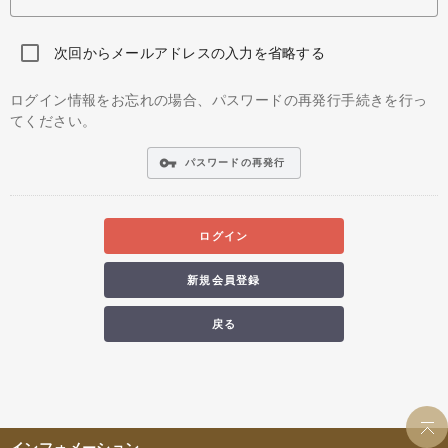
次回からメールアドレスの入力を省略する
ログイン情報をお忘れの場合、パスワードの再発行手続きを行っ
てください。
vpn_key
パスワードの再発行
ログイン
新規会員登録
戻る
インフォメーション