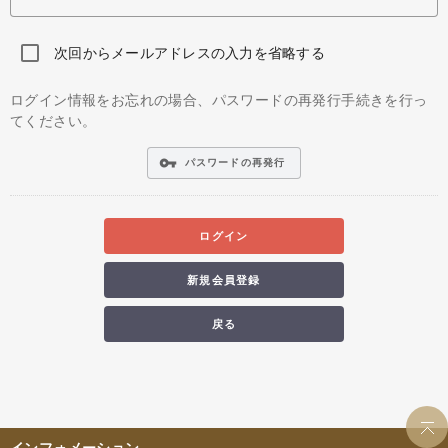
次回からメールアドレスの入力を省略する
ログイン情報をお忘れの場合、パスワードの再発行手続きを行っ
てください。
vpn_key
パスワードの再発行
ログイン
新規会員登録
戻る
インフォメーション