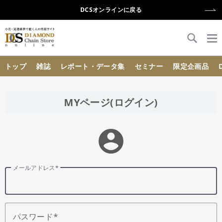
DCSオンラインに戻る
{{ BaseInfo.shop_name }}
トップ
雑誌
レポート・データ集
セミナー
限定企画品
MYページ(ログイン)
account_circle
メールアドレス
パスワード