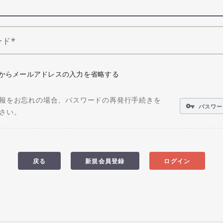
ード
からメールアドレスの入力を省略する
報をお忘れの場合、パスワードの再発行手続きを
vpn_key
パスワー
さい。
戻る
新規会員登録
ログイン