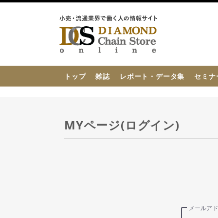
{{ BaseInfo.shop_name }}
トップ
雑誌
レポート・データ集
セミナ
MYページ(ログイン)
メールア