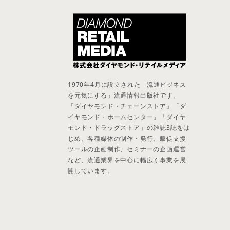
1970年4月に設立された「流通ビジネス
を元気にする」流通情報出版社です。
「ダイヤモンド・チェーンストア」「ダ
イヤモンド・ホームセンター」「ダイヤ
モンド・ドラッグストア」の雑誌3誌をは
じめ、各種媒体の制作・発行、販促支援
ツールの企画制作、セミナーの企画運営
など、流通業界を中心に幅広く事業を展
開しています。