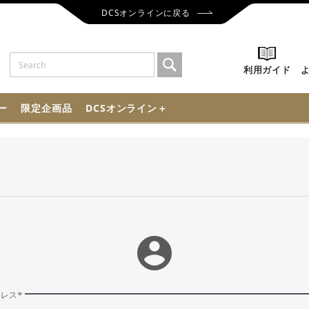
DCSオンラインに戻る
利用ガイド
ー
限定企画品
DCSオンライン＋
account_circle
ドレス