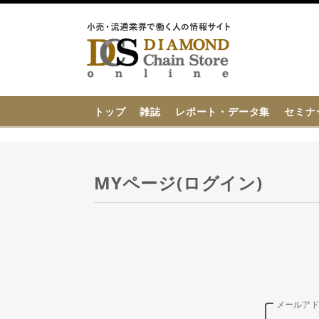
{{ BaseInfo.shop_name }}
トップ
雑誌
レポート・データ集
セミナ
MYページ(ログイン)
メールア