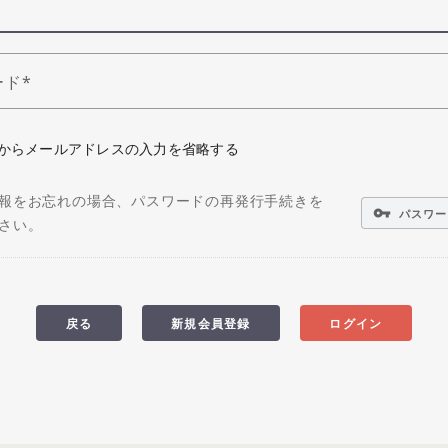
ード
からメールアドレスの入力を省略する
報をお忘れの場合、パスワードの再発行手続きを
vpn_key
パスワー
さい。
戻る
新規会員登録
ログイン