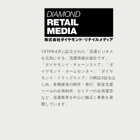
1970年4月に設立された「流通ビジネス
を元気にする」流通情報出版社です。
「ダイヤモンド・チェーンストア」「ダ
イヤモンド・ホームセンター」「ダイヤ
モンド・ドラッグストア」の雑誌3誌をは
じめ、各種媒体の制作・発行、販促支援
ツールの企画制作、セミナーの企画運営
など、流通業界を中心に幅広く事業を展
開しています。