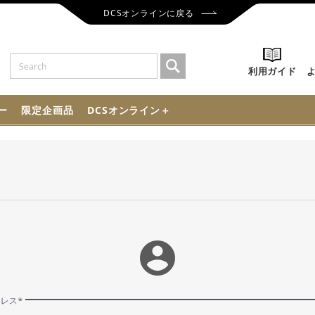
DCSオンラインに戻る
利用ガイド
ー
限定企画品
DCSオンライン＋
account_circle
ドレス