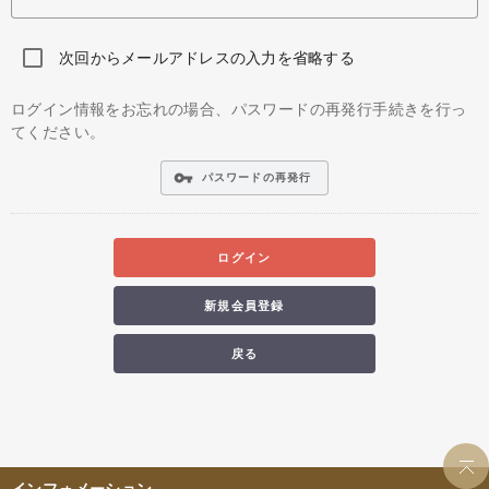
次回からメールアドレスの入力を省略する
ログイン情報をお忘れの場合、パスワードの再発行手続きを行っ
てください。
vpn_key
パスワードの再発行
ログイン
新規会員登録
戻る
インフォメーション