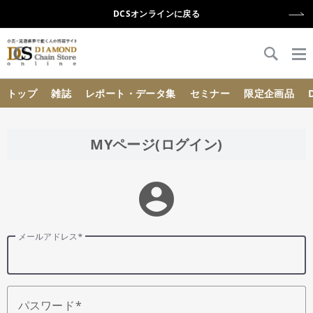
DCSオンラインに戻る
{{ BaseInfo.shop_name }}
トップ
雑誌
レポート・データ集
セミナー
限定企画品
MYページ(ログイン)
account_circle
メールアドレス
パスワード