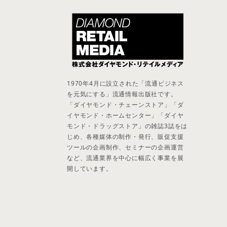
1970年4月に設立された「流通ビジネス
を元気にする」流通情報出版社です。
「ダイヤモンド・チェーンストア」「ダ
イヤモンド・ホームセンター」「ダイヤ
モンド・ドラッグストア」の雑誌3誌をは
じめ、各種媒体の制作・発行、販促支援
ツールの企画制作、セミナーの企画運営
など、流通業界を中心に幅広く事業を展
開しています。