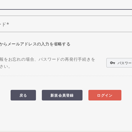
ード
からメールアドレスの入力を省略する
報をお忘れの場合、パスワードの再発行手続きを
vpn_key
パスワー
さい。
戻る
新規会員登録
ログイン