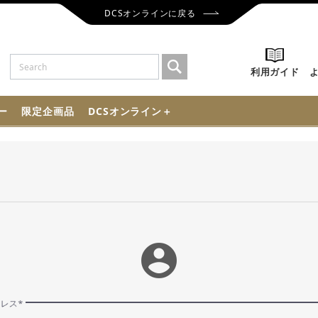
DCSオンラインに戻る
利用ガイド
ー
限定企画品
DCSオンライン＋
account_circle
ドレス