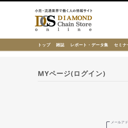
{{ BaseInfo.shop_name }}
トップ
雑誌
レポート・データ集
セミナ
MYページ(ログイン)
メールア