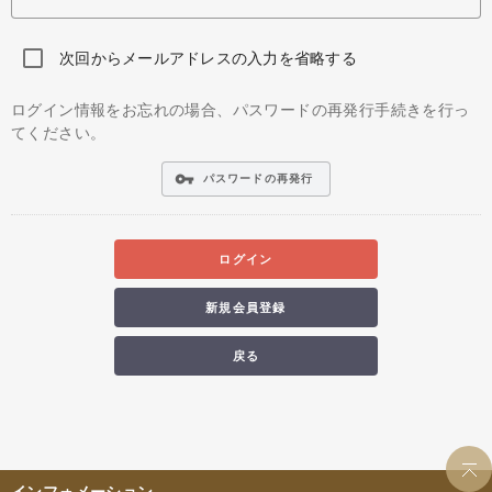
次回からメールアドレスの入力を省略する
ログイン情報をお忘れの場合、パスワードの再発行手続きを行っ
てください。
vpn_key
パスワードの再発行
ログイン
新規会員登録
戻る
インフォメーション