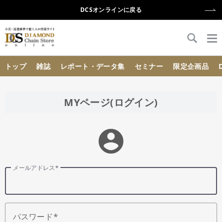
DCSオンラインに戻る
{{ BaseInfo.shop_name }}
トップ
雑誌
レポート・データ集
セミナー
限定企画品
MYページ(ログイン)
account_circle
メールアドレス
パスワード