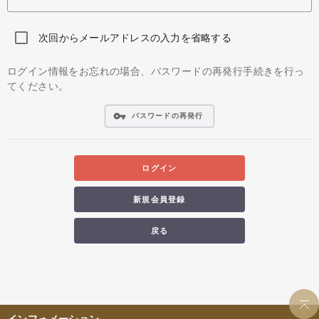
次回からメールアドレスの入力を省略する
ログイン情報をお忘れの場合、パスワードの再発行手続きを行っ
てください。
vpn_key
パスワードの再発行
ログイン
新規会員登録
戻る
インフォメーション