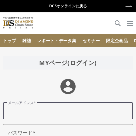
DCSオンラインに戻る
{{ BaseInfo.shop_name }}
トップ
雑誌
レポート・データ集
セミナー
限定企画品
MYページ(ログイン)
account_circle
メールアドレス
パスワード