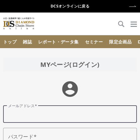
DCSオンラインに戻る
{{ BaseInfo.shop_name }}
トップ
雑誌
レポート・データ集
セミナー
限定企画品
MYページ(ログイン)
account_circle
メールアドレス
パスワード