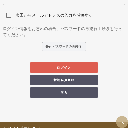
次回からメールアドレスの入力を省略する
ログイン情報をお忘れの場合、パスワードの再発行手続きを行っ
てください。
vpn_key
パスワードの再発行
ログイン
新規会員登録
戻る
インフォメーション