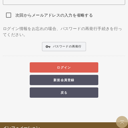
次回からメールアドレスの入力を省略する
ログイン情報をお忘れの場合、パスワードの再発行手続きを行っ
てください。
vpn_key
パスワードの再発行
ログイン
新規会員登録
戻る
インフォメーション