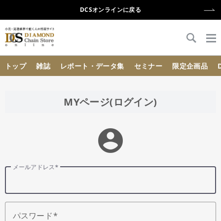
DCSオンラインに戻る
{{ BaseInfo.shop_name }}
トップ
雑誌
レポート・データ集
セミナー
限定企画品
MYページ(ログイン)
account_circle
メールアドレス
パスワード