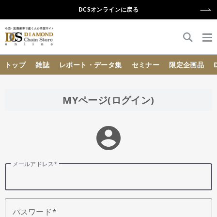
DCSオンラインに戻る
{{ BaseInfo.shop_name }}
トップ
雑誌
レポート・データ集
セミナー
限定企画品
MYページ(ログイン)
account_circle
メールアドレス
パスワード