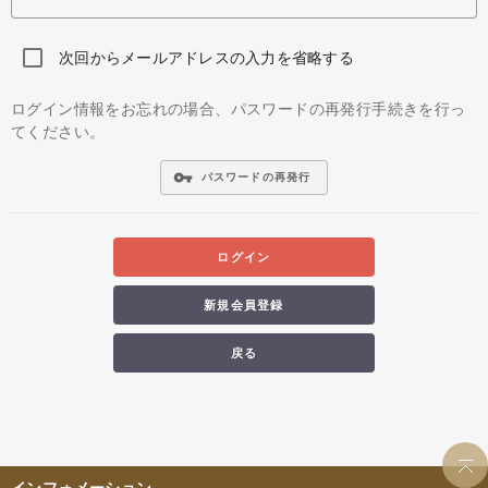
次回からメールアドレスの入力を省略する
ログイン情報をお忘れの場合、パスワードの再発行手続きを行っ
てください。
vpn_key
パスワードの再発行
ログイン
新規会員登録
戻る
インフォメーション