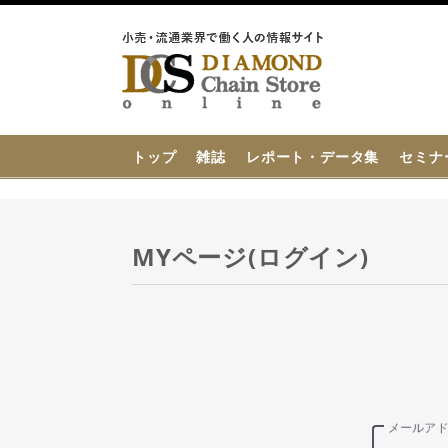
{{ BaseInfo.shop_name }}
トップ
雑誌
レポート・データ集
セミナ
MYページ(ログイン)
メールア