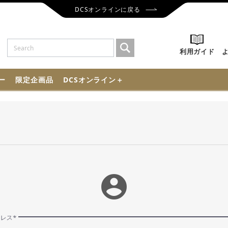
DCSオンラインに戻る
利用ガイド
ー
限定企画品
DCSオンライン＋
account_circle
ドレス