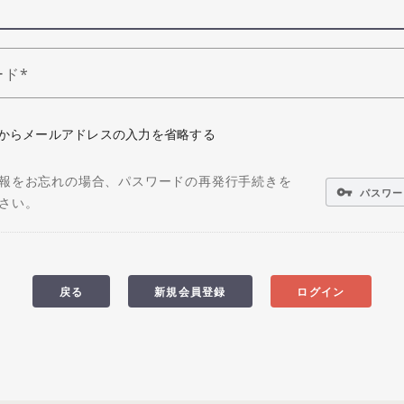
ード
からメールアドレスの入力を省略する
報をお忘れの場合、パスワードの再発行手続きを
vpn_key
パスワー
さい。
戻る
新規会員登録
ログイン