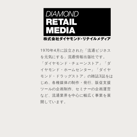
1970年4月に設立された「流通ビジネス
を元気にする」流通情報出版社です。
「ダイヤモンド・チェーンストア」「ダ
イヤモンド・ホームセンター」「ダイヤ
モンド・ドラッグストア」の雑誌3誌をは
じめ、各種媒体の制作・発行、販促支援
ツールの企画制作、セミナーの企画運営
など、流通業界を中心に幅広く事業を展
開しています。