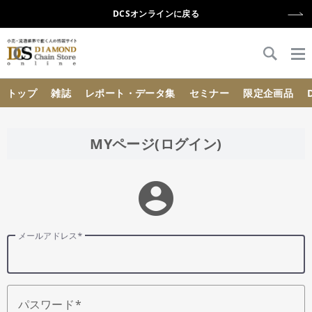
DCSオンラインに戻る
{{ BaseInfo.shop_name }}
トップ
雑誌
レポート・データ集
セミナー
限定企画品
MYページ(ログイン)
account_circle
メールアドレス
パスワード