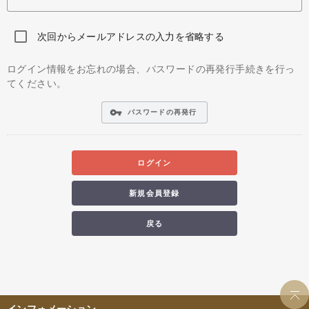
次回からメールアドレスの入力を省略する
ログイン情報をお忘れの場合、パスワードの再発行手続きを行っ
てください。
vpn_key
パスワードの再発行
ログイン
新規会員登録
戻る
インフォメーション