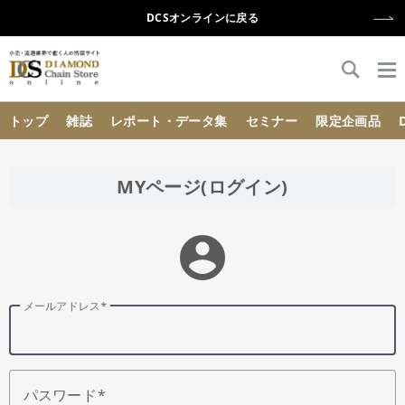
DCSオンラインに戻る
{{ BaseInfo.shop_name }}
トップ
雑誌
レポート・データ集
セミナー
限定企画品
MYページ(ログイン)
account_circle
メールアドレス
パスワード