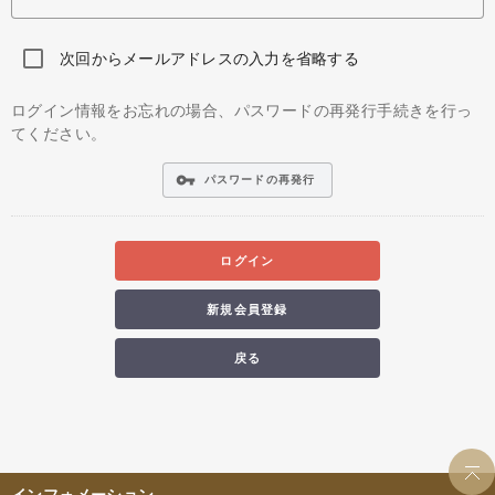
次回からメールアドレスの入力を省略する
ログイン情報をお忘れの場合、パスワードの再発行手続きを行っ
てください。
vpn_key
パスワードの再発行
ログイン
新規会員登録
戻る
インフォメーション