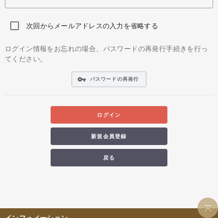
次回からメールアドレスの入力を省略する
ログイン情報をお忘れの場合、パスワードの再発行手続きを行っ
てください。
vpn_key
パスワードの再発行
ログイン
新規会員登録
戻る
インフォメーション