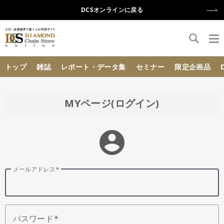
DCSオンラインに戻る
{{ BaseInfo.shop_name }}
トップ
雑誌
レポート・データ集
セミナー
限定企画品
MYページ(ログイン)
account_circle
メールアドレス
パスワード