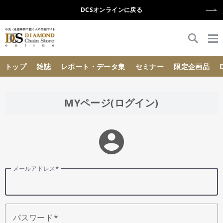
DCSオンラインに戻る
{{ BaseInfo.shop_name }}
トップ
雑誌
レポート・データ集
セミナー
限定企画品
MYページ(ログイン)
account_circle
メールアドレス
パスワード