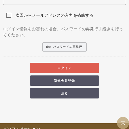
次回からメールアドレスの入力を省略する
ログイン情報をお忘れの場合、パスワードの再発行手続きを行っ
てください。
vpn_key
パスワードの再発行
ログイン
新規会員登録
戻る
インフォメーション