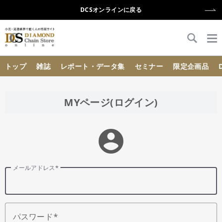
DCSオンラインに戻る
{{ BaseInfo.shop_name }}
トップ
雑誌
レポート・データ集
セミナー
限定企画品
MYページ(ログイン)
account_circle
メールアドレス
パスワード