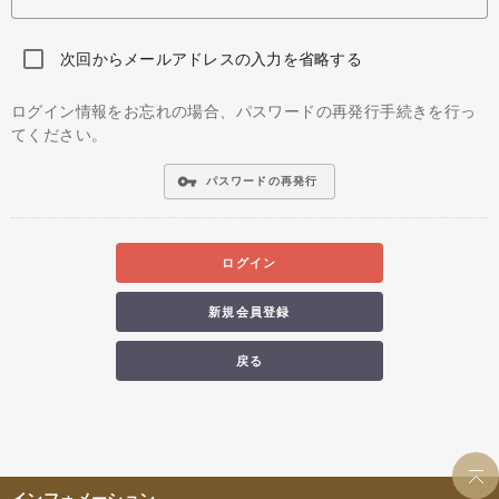
次回からメールアドレスの入力を省略する
ログイン情報をお忘れの場合、パスワードの再発行手続きを行っ
てください。
vpn_key
パスワードの再発行
ログイン
新規会員登録
戻る
インフォメーション