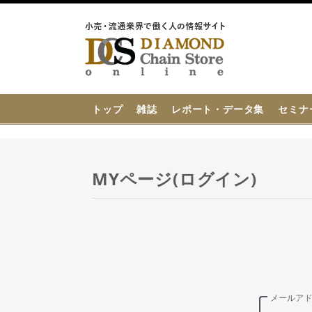
{{ BaseInfo.shop_name }}
トップ
雑誌
レポート・データ集
セミナ
MYページ(ログイン)
メールア