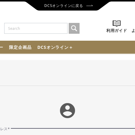
DCSオンラインに戻る
利用ガイド
ー
限定企画品
DCSオンライン＋
account_circle
ドレス