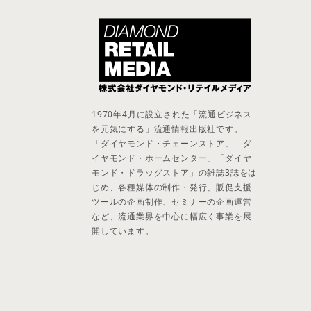
1970年4月に設立された「流通ビジネス
を元気にする」流通情報出版社です。
「ダイヤモンド・チェーンストア」「ダ
イヤモンド・ホームセンター」「ダイヤ
モンド・ドラッグストア」の雑誌3誌をは
じめ、各種媒体の制作・発行、販促支援
ツールの企画制作、セミナーの企画運営
など、流通業界を中心に幅広く事業を展
開しています。