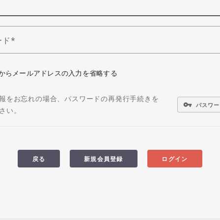
ード
からメールアドレスの入力を省略する
報をお忘れの場合、パスワードの再発行手続きを
vpn_key
パスワー
さい。
戻る
新規会員登録
ログイン