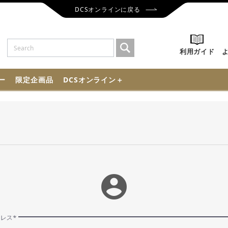
DCSオンラインに戻る
利用ガイド
ー
限定企画品
DCSオンライン＋
account_circle
ドレス