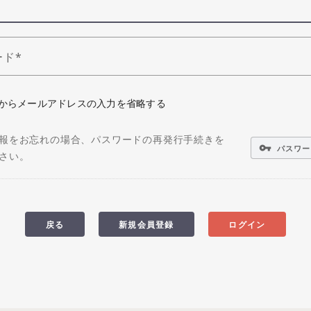
ード
からメールアドレスの入力を省略する
報をお忘れの場合、パスワードの再発行手続きを
vpn_key
パスワー
さい。
戻る
新規会員登録
ログイン