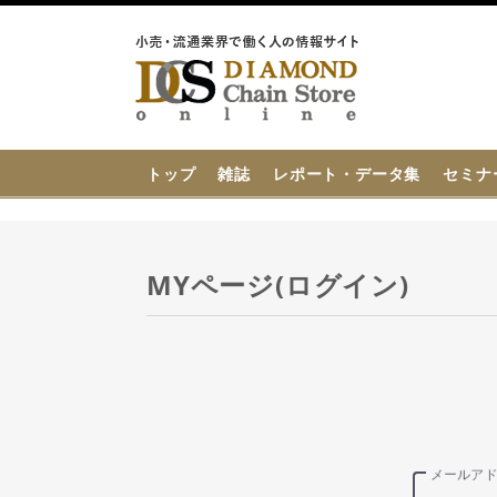
{{ BaseInfo.shop_name }}
トップ
雑誌
レポート・データ集
セミナ
MYページ(ログイン)
メールア