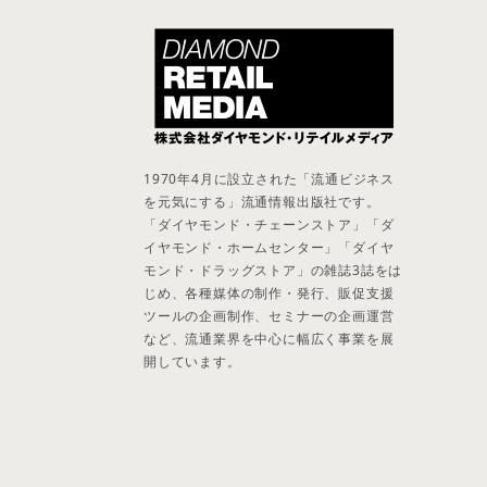
1970年4月に設立された「流通ビジネス
を元気にする」流通情報出版社です。
「ダイヤモンド・チェーンストア」「ダ
イヤモンド・ホームセンター」「ダイヤ
モンド・ドラッグストア」の雑誌3誌をは
じめ、各種媒体の制作・発行、販促支援
ツールの企画制作、セミナーの企画運営
など、流通業界を中心に幅広く事業を展
開しています。