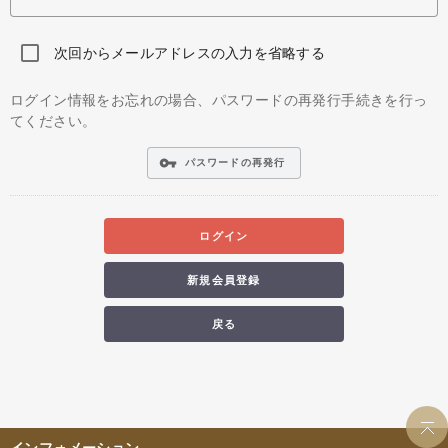
次回からメールアドレスの入力を省略する
ログイン情報をお忘れの場合、パスワードの再発行手続きを行っ
てください。
vpn_key
パスワードの再発行
ログイン
新規会員登録
戻る
インフォメーション