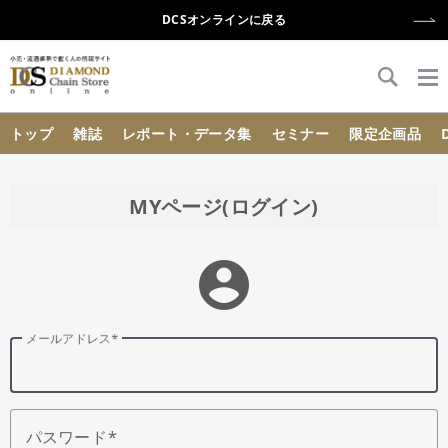
DCSオンラインに戻る
{{ BaseInfo.shop_name }}
トップ
雑誌
レポート・データ集
セミナー
限定企画品
MYページ(ログイン)
account_circle
メールアドレス
パスワード