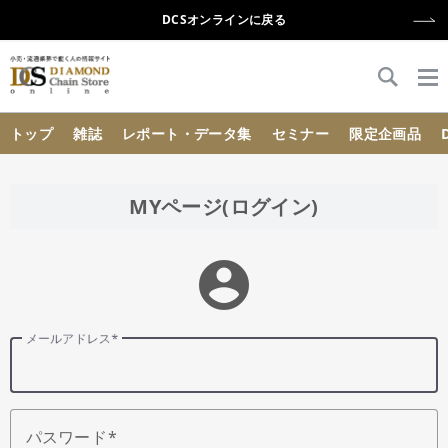
DCSオンラインに戻る
{{ BaseInfo.shop_name }}
トップ
雑誌
レポート・データ集
セミナー
限定企画品
MYページ(ログイン)
account_circle
メールアドレス
パスワード