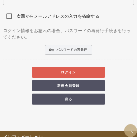
次回からメールアドレスの入力を省略する
ログイン情報をお忘れの場合、パスワードの再発行手続きを行っ
てください。
vpn_key
パスワードの再発行
ログイン
新規会員登録
戻る
インフォメーション