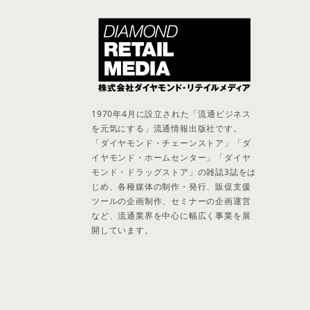
1970年4月に設立された「流通ビジネス
を元気にする」流通情報出版社です。
「ダイヤモンド・チェーンストア」「ダ
イヤモンド・ホームセンター」「ダイヤ
モンド・ドラッグストア」の雑誌3誌をは
じめ、各種媒体の制作・発行、販促支援
ツールの企画制作、セミナーの企画運営
など、流通業界を中心に幅広く事業を展
開しています。