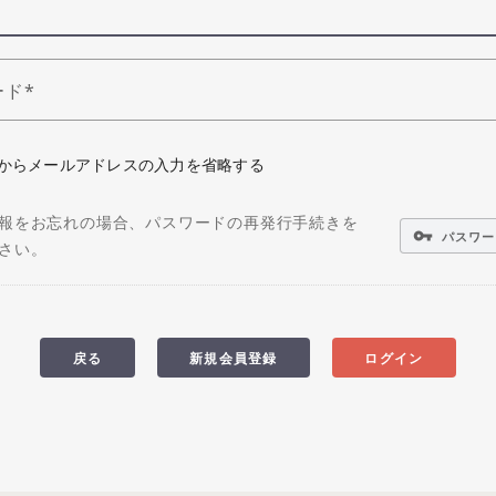
ード
からメールアドレスの入力を省略する
報をお忘れの場合、パスワードの再発行手続きを
vpn_key
パスワー
さい。
戻る
新規会員登録
ログイン