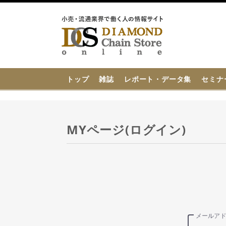
{{ BaseInfo.shop_name }}
トップ
雑誌
レポート・データ集
セミナ
MYページ(ログイン)
メールア