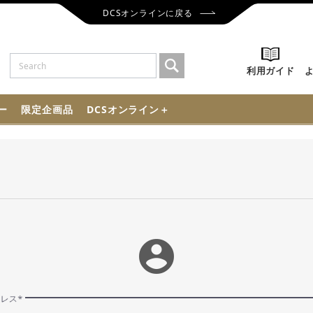
DCSオンラインに戻る
利用ガイド
ー
限定企画品
DCSオンライン＋
account_circle
ドレス