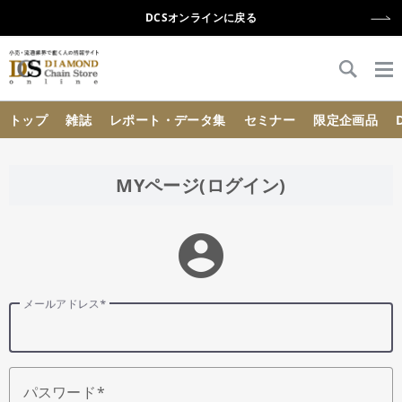
DCSオンラインに戻る
{{ BaseInfo.shop_name }}
トップ
雑誌
レポート・データ集
セミナー
限定企画品
MYページ(ログイン)
account_circle
メールアドレス
パスワード