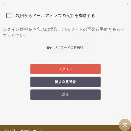
次回からメールアドレスの入力を省略する
ログイン情報をお忘れの場合、パスワードの再発行手続きを行っ
てください。
vpn_key
パスワードの再発行
ログイン
新規会員登録
戻る
インフォメーション