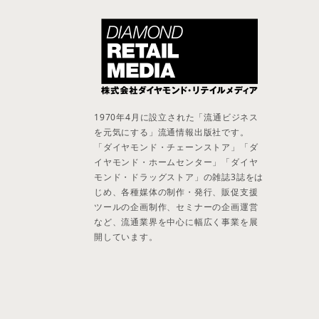
1970年4月に設立された「流通ビジネス
を元気にする」流通情報出版社です。
「ダイヤモンド・チェーンストア」「ダ
イヤモンド・ホームセンター」「ダイヤ
モンド・ドラッグストア」の雑誌3誌をは
じめ、各種媒体の制作・発行、販促支援
ツールの企画制作、セミナーの企画運営
など、流通業界を中心に幅広く事業を展
開しています。