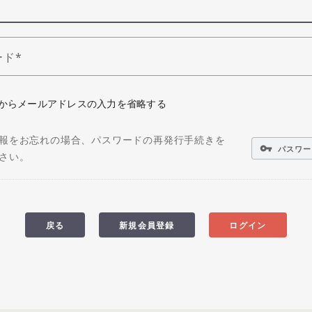
ード
からメールアドレスの入力を省略する
報をお忘れの場合、パスワードの再発行手続きを
vpn_key
パスワー
さい。
戻る
新規会員登録
ログイン