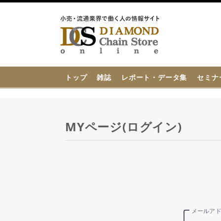
{{ BaseInfo.shop_name }}
トップ
雑誌
レポート・データ集
セミナ
MYページ(ログイン)
メールア