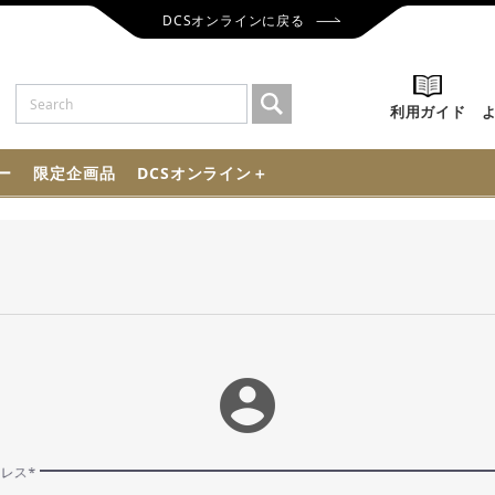
DCSオンラインに戻る
利用ガイド
ー
限定企画品
DCSオンライン＋
account_circle
ドレス