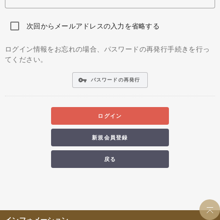
次回からメールアドレスの入力を省略する
ログイン情報をお忘れの場合、パスワードの再発行手続きを行っ
てください。
vpn_key
パスワードの再発行
ログイン
新規会員登録
戻る
インフォメーション