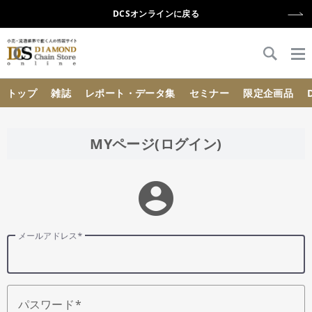
DCSオンラインに戻る
{{ BaseInfo.shop_name }}
トップ
雑誌
レポート・データ集
セミナー
限定企画品
MYページ(ログイン)
account_circle
メールアドレス
パスワード