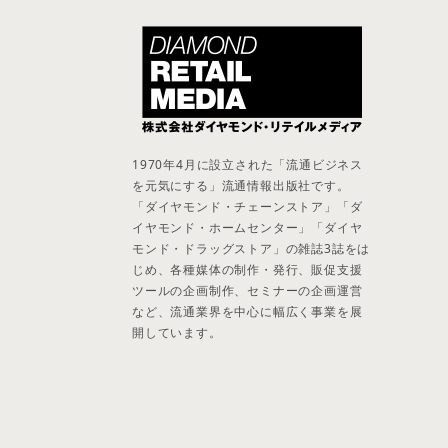
1970年4月に設立された「流通ビジネス
を元気にする」流通情報出版社です。
「ダイヤモンド・チェーンストア」「ダ
イヤモンド・ホームセンター」「ダイヤ
モンド・ドラッグストア」の雑誌3誌をは
じめ、各種媒体の制作・発行、販促支援
ツールの企画制作、セミナーの企画運営
など、流通業界を中心に幅広く事業を展
開しています。