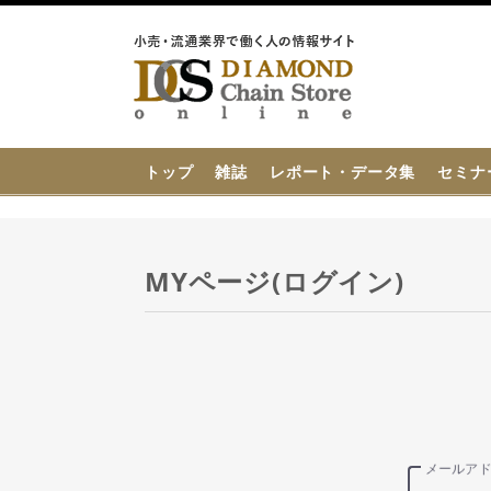
{{ BaseInfo.shop_name }}
トップ
雑誌
レポート・データ集
セミナ
MYページ(ログイン)
メールア