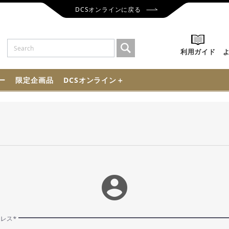
DCSオンラインに戻る
利用ガイド
ー
限定企画品
DCSオンライン＋
account_circle
ドレス