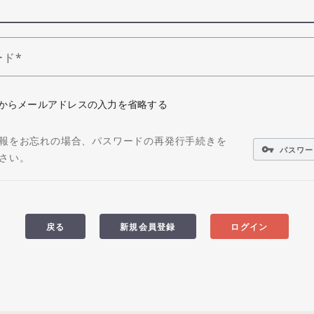
ード
からメールアドレスの入力を省略する
報をお忘れの場合、パスワードの再発行手続きを
vpn_key
パスワー
さい。
戻る
新規会員登録
ログイン