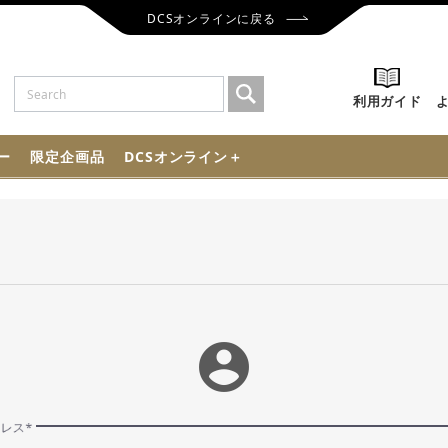
DCSオンラインに戻る
利用ガイド
ー
限定企画品
DCSオンライン＋
account_circle
ドレス