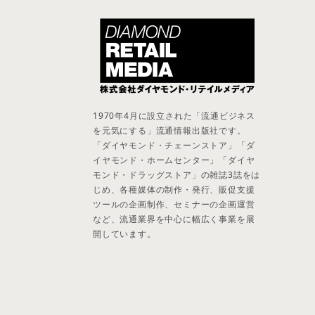
1970年4月に設立された「流通ビジネス
を元気にする」流通情報出版社です。
「ダイヤモンド・チェーンストア」「ダ
イヤモンド・ホームセンター」「ダイヤ
モンド・ドラッグストア」の雑誌3誌をは
じめ、各種媒体の制作・発行、販促支援
ツールの企画制作、セミナーの企画運営
など、流通業界を中心に幅広く事業を展
開しています。