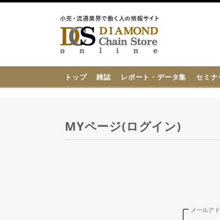
{{ BaseInfo.shop_name }}
トップ
雑誌
レポート・データ集
セミナ
MYページ(ログイン)
メールア