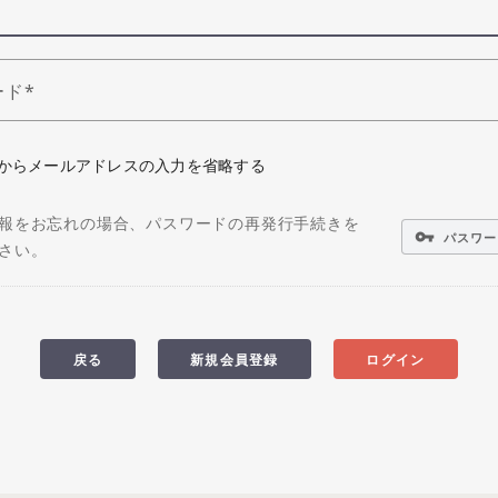
ード
からメールアドレスの入力を省略する
報をお忘れの場合、パスワードの再発行手続きを
vpn_key
パスワー
さい。
戻る
新規会員登録
ログイン