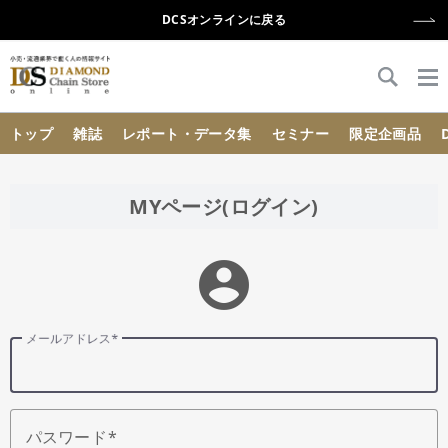
DCSオンラインに戻る
{{ BaseInfo.shop_name }}
トップ
雑誌
レポート・データ集
セミナー
限定企画品
MYページ(ログイン)
account_circle
メールアドレス
パスワード