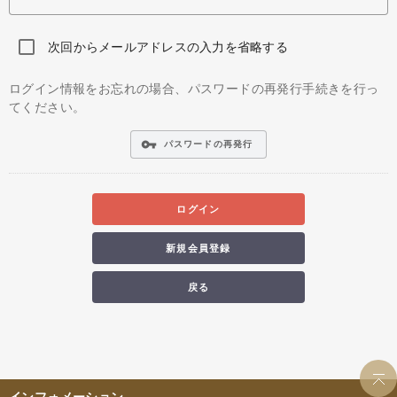
次回からメールアドレスの入力を省略する
ログイン情報をお忘れの場合、パスワードの再発行手続きを行っ
てください。
vpn_key
パスワードの再発行
ログイン
新規会員登録
戻る
インフォメーション