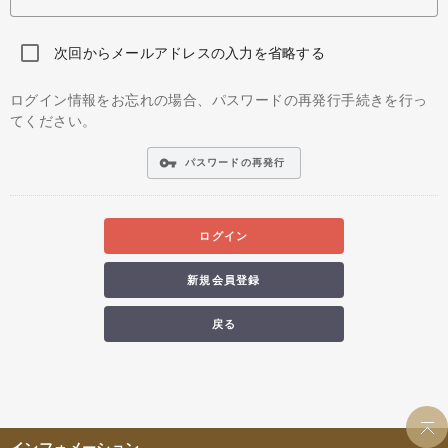
次回からメールアドレスの入力を省略する
ログイン情報をお忘れの場合、パスワードの再発行手続きを行っ
てください。
vpn_key
パスワードの再発行
ログイン
新規会員登録
戻る
インフォメーション