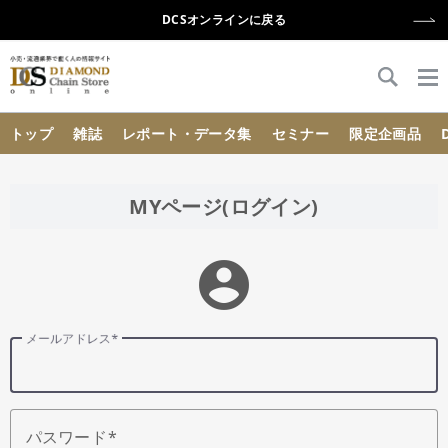
DCSオンラインに戻る
{{ BaseInfo.shop_name }}
トップ
雑誌
レポート・データ集
セミナー
限定企画品
MYページ(ログイン)
account_circle
メールアドレス
パスワード