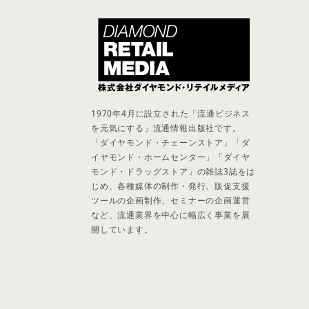
1970年4月に設立された「流通ビジネス
を元気にする」流通情報出版社です。
「ダイヤモンド・チェーンストア」「ダ
イヤモンド・ホームセンター」「ダイヤ
モンド・ドラッグストア」の雑誌3誌をは
じめ、各種媒体の制作・発行、販促支援
ツールの企画制作、セミナーの企画運営
など、流通業界を中心に幅広く事業を展
開しています。