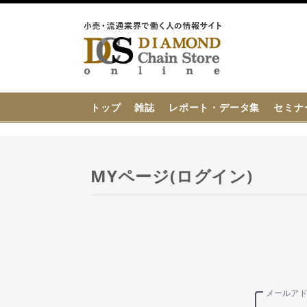
{{ BaseInfo.shop_name }}
トップ
雑誌
レポート・データ集
セミナ
MYページ(ログイン)
メールア