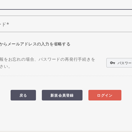
ード
からメールアドレスの入力を省略する
報をお忘れの場合、パスワードの再発行手続きを
vpn_key
パスワー
さい。
戻る
新規会員登録
ログイン