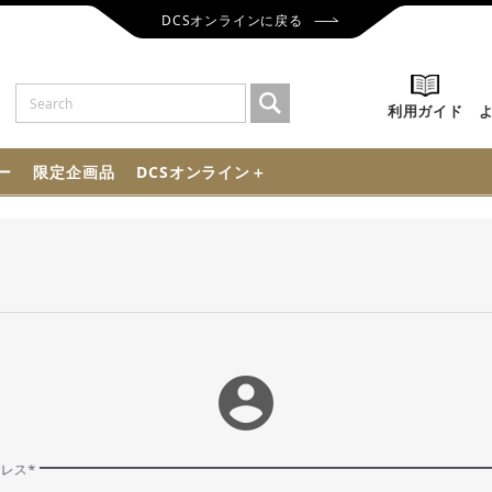
DCSオンラインに戻る
利用ガイド
ー
限定企画品
DCSオンライン＋
account_circle
ドレス