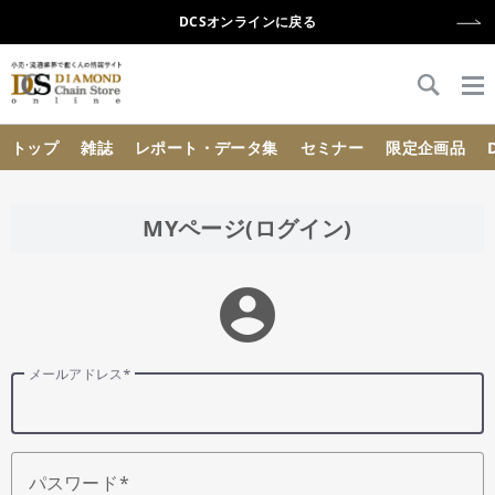
DCSオンラインに戻る
{{ BaseInfo.shop_name }}
トップ
雑誌
レポート・データ集
セミナー
限定企画品
MYページ(ログイン)
account_circle
メールアドレス
パスワード