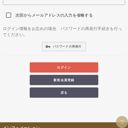
次回からメールアドレスの入力を省略する
ログイン情報をお忘れの場合、パスワードの再発行手続きを行っ
てください。
vpn_key
パスワードの再発行
ログイン
新規会員登録
戻る
インフォメーション