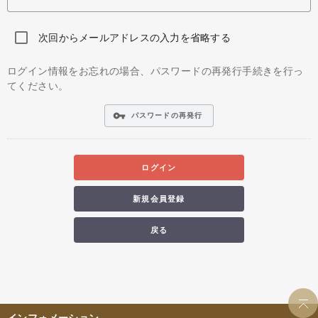
次回からメールアドレスの入力を省略する
ログイン情報をお忘れの場合、パスワードの再発行手続きを行っ
てください。
vpn_key
パスワードの再発行
ログイン
新規会員登録
戻る
インフォメーション