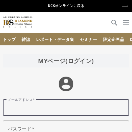
DCSオンラインに戻る
{{ BaseInfo.shop_name }}
トップ
雑誌
レポート・データ集
セミナー
限定企画品
MYページ(ログイン)
account_circle
メールアドレス
パスワード