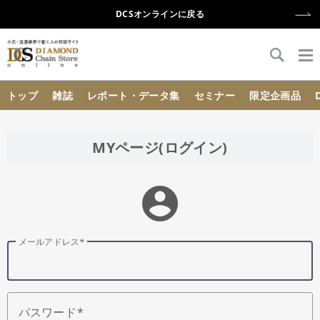
DCSオンラインに戻る
{{ BaseInfo.shop_name }}
トップ
雑誌
レポート・データ集
セミナー
限定企画品
MYページ(ログイン)
account_circle
メールアドレス
パスワード