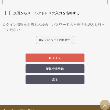
次回からメールアドレスの入力を省略する
ログイン情報をお忘れの場合、パスワードの再発行手続きを行っ
てください。
vpn_key
パスワードの再発行
ログイン
新規会員登録
戻る
インフォメーション