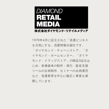
1970年4月に設立された「流通ビジネス
を元気にする」流通情報出版社です。
「ダイヤモンド・チェーンストア」「ダ
イヤモンド・ホームセンター」「ダイヤ
モンド・ドラッグストア」の雑誌3誌をは
じめ、各種媒体の制作・発行、販促支援
ツールの企画制作、セミナーの企画運営
など、流通業界を中心に幅広く事業を展
開しています。