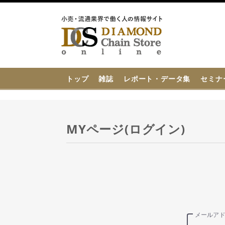
{{ BaseInfo.shop_name }}
トップ
雑誌
レポート・データ集
セミナ
MYページ(ログイン)
メールア