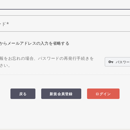
ード
からメールアドレスの入力を省略する
報をお忘れの場合、パスワードの再発行手続きを
vpn_key
パスワー
さい。
戻る
新規会員登録
ログイン