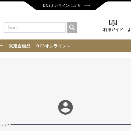
DCSオンラインに戻る
利用ガイド
ー
限定企画品
DCSオンライン＋
account_circle
ドレス