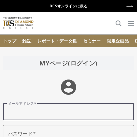
DCSオンラインに戻る
{{ BaseInfo.shop_name }}
トップ
雑誌
レポート・データ集
セミナー
限定企画品
MYページ(ログイン)
account_circle
メールアドレス
パスワード