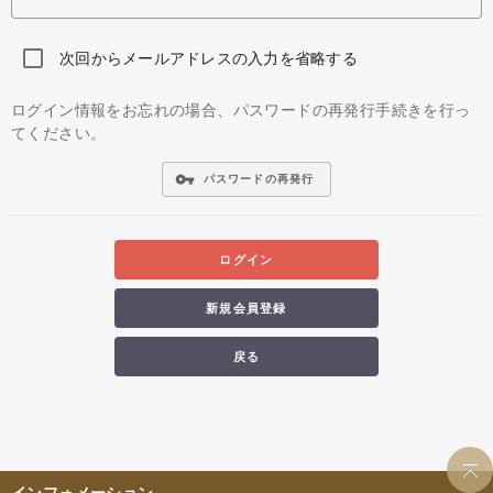
次回からメールアドレスの入力を省略する
ログイン情報をお忘れの場合、パスワードの再発行手続きを行っ
てください。
vpn_key
パスワードの再発行
ログイン
新規会員登録
戻る
インフォメーション