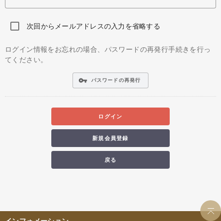
次回からメールアドレスの入力を省略する
ログイン情報をお忘れの場合、パスワードの再発行手続きを行っ
てください。
vpn_key
パスワードの再発行
ログイン
新規会員登録
戻る
インフォメーション