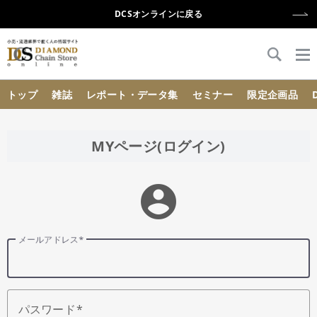
DCSオンラインに戻る
{{ BaseInfo.shop_name }}
トップ
雑誌
レポート・データ集
セミナー
限定企画品
MYページ(ログイン)
account_circle
メールアドレス
パスワード