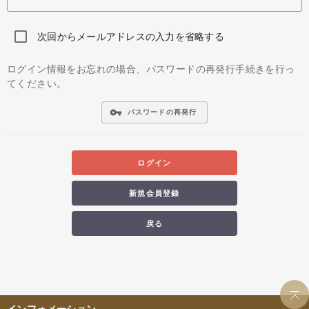
次回からメールアドレスの入力を省略する
ログイン情報をお忘れの場合、パスワードの再発行手続きを行っ
てください。
vpn_key
パスワードの再発行
ログイン
新規会員登録
戻る
インフォメーション