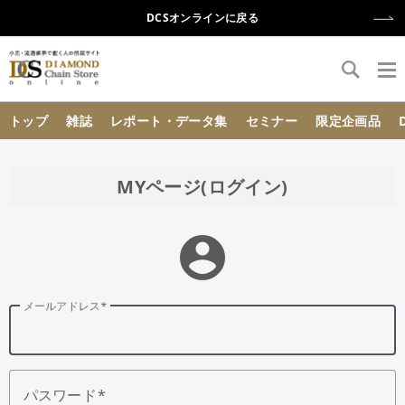
DCSオンラインに戻る
{{ BaseInfo.shop_name }}
トップ
雑誌
レポート・データ集
セミナー
限定企画品
MYページ(ログイン)
account_circle
メールアドレス
パスワード