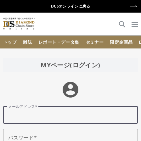
DCSオンラインに戻る
{{ BaseInfo.shop_name }}
トップ
雑誌
レポート・データ集
セミナー
限定企画品
MYページ(ログイン)
account_circle
メールアドレス
パスワード