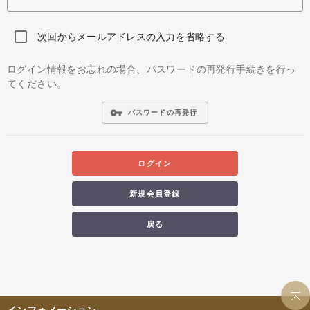
次回からメールアドレスの入力を省略する
ログイン情報をお忘れの場合、パスワードの再発行手続きを行っ
てください。
vpn_key
パスワードの再発行
ログイン
新規会員登録
戻る
インフォメーション